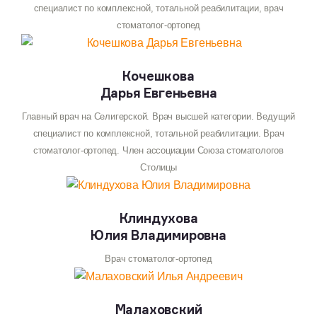
Недостатки пластиковых
специалист по комплексной, тотальной реабилитации, врач
коронок:
стоматолог-ортопед
Относительно быстрое изменение цвета
Кочешкова
при курении, употреблении кофе и чая;
Дарья Евгеньевна
Высокий риск образования трещин
Главный врач на Селигерской. Врач высшей категории. Ведущий
специалист по комплексной, тотальной реабилитации. Врач
в коронках;
стоматолог-ортопед. Член ассоциации Союза стоматологов
Аллергенные компоненты в полимерном
Столицы
составе;
Требуется более тщательный уход;
Клиндухова
Юлия Владимировна
Высокая скорость стирания;
Врач стоматолог-ортопед
Риск травмы из-за острых краев пластиковых
протезов.
Малаховский