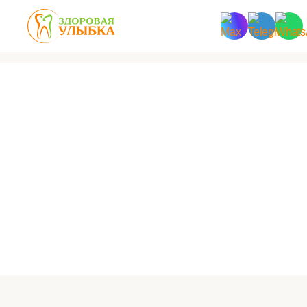
Временные пластиковые
коронки
Изготавливание по цифровой технологии Cad/Cam
Собственная зуботехническая лаборатория
Кратчайшие сроки реализации
Запись на прием
Консультация