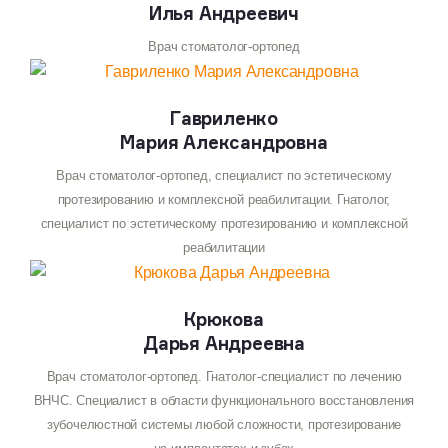
Илья Андреевич
Разделяют два метода производства временных
Врач стоматолог-ортопед
коронок: прямой и непрямой.
Прямой метод – коронка изготовливается
Гавриленко
и устанавливаетя стоматологом, в присутствии пациента
Мария Александровна
в рамках одного визита (приблизительно за 1 час).
Врач стоматолог-ортопед, специалист по эстетическому
Непрямой метод — требует несколько визитов к врачу,
протезированию и комплексной реабилитации. Гнатолог,
т. к. коронка производится в лабаратории. При этом
специалист по эстетическому протезированию и комплексной
изделие будет более надежным и прочным.
реабилитации
Крюкова
Дарья Андреевна
Врач стоматолог-ортопед. Гнатолог-специалист по лечению
ВНЧС. Специалист в области функционального восстановления
зубочелюстной системы любой сложности, протезирование