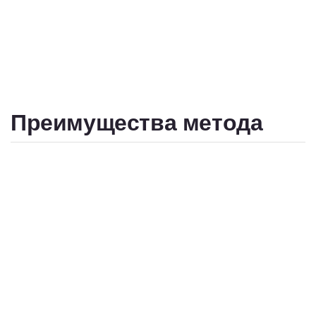
на пигментированные участки дентина, растворяя их
и выводя в форме воды.
Преимущества метода