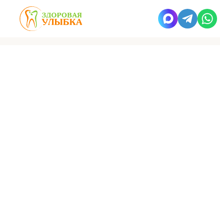
Отбеливание зубов Amazing
White
Щадящее воздействие на эмаль зубов
Высокая эффективность и доступная цена
Услуга доступна не во всех клиниках сети
Запись на прием
Консультация