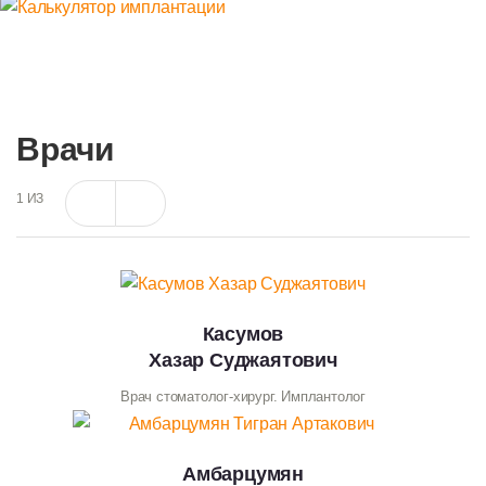
Врачи
1
ИЗ
Касумов
Хазар Суджаятович
Врач стоматолог-хирург. Имплантолог
Амбарцумян