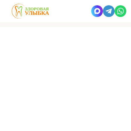
Здоровая улыбка
Работы
Промежуточный этап лечения
ВРАЧ
Намазова
Шадия Джавидовна
Врач стоматолог-терапевт