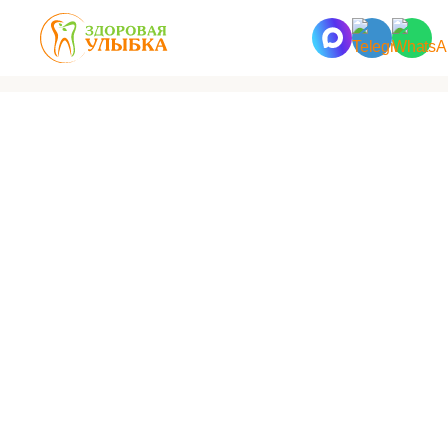
Здоровая улыбка
Работы
После восстановления молочных зубов циркониевыми
коронками (верхняя челюсть)
Запрос за эстетическое восстановление зубов ребенка
4,5 лет под наркозом. В процессе лечения
восстановлены зубы 64,74,84 циркониевыми коронками.