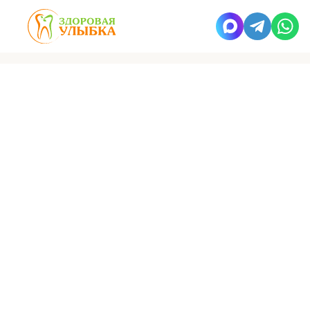
Здоровая улыбка
Работы
После лечения
ВРАЧ
Лобова
Юлия Николаевна
Заведующая детским отделением. Детский
врач-стоматолог