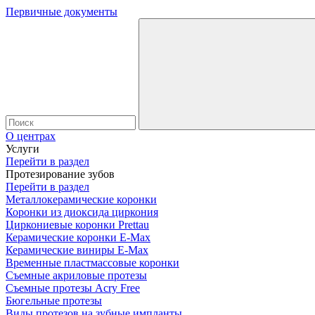
Первичные документы
О центрах
Услуги
Перейти в раздел
Протезирование зубов
Перейти в раздел
Металло­керамические коронки
Коронки из диоксида циркония
Циркониевые коронки Prettau
Керамические коронки E-Max
Керамические виниры E-Max
Временные пластмассовые коронки
Съемные акриловые протезы
Съемные протезы Acry Free
Бюгельные протезы
Виды протезов на зубные импланты