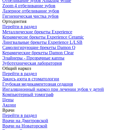
Отбеливание зубов Amazing White
Zoom 4 отбеливание зубов
Лазерное отбеливание зубов
Гигиеническая чистка зубов
Ортодонтия
Перейти в раздел
Металлические брекеты Experience
Керамичесие брекеты Experience Ceramic
Лингвальные брекеты Experience L/LSB
Самолигирующие брекеты Damon Q
Керамические брекеты Damon Clear
Элайнеры - Прозрачные каппы
Зуботехническая лаборатория
Общий наркоз
Перейти в раздел
Закись азота в стоматологии
Глубокая медика­ментозная седация
Ингаляционный наркоз при лечении зубов у детей
Компьютерный томограф
Цены
Акции
Врачи
Перейти в раздел
Врачи на Дмитровской
Врачи на Новаторской