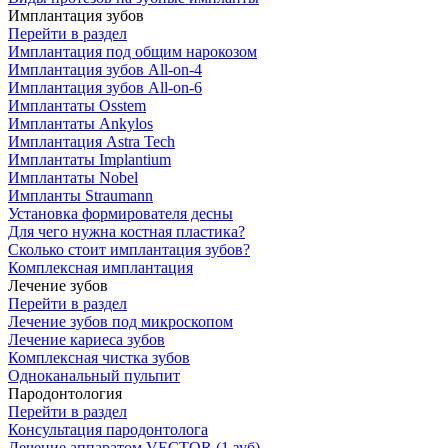
Имплантация зубов
Перейти в раздел
Имплантация под общим нарокозом
Имплантация зубов All-on-4
Имплантация зубов All-on-6
Имплантаты Osstem
Имплантаты Ankylos
Имплантация Astra Tech
Имплантаты Implantium
Имплантаты Nobel
Импланты Straumann
Установка формирователя десны
Для чего нужна костная пластика?
Сколько стоит имплантация зубов?
Комплексная имплантация
Лечение зубов
Перейти в раздел
Лечение зубов под микроскопом
Лечение кариеса зубов
Комплексная чистка зубов
Одноканальный пульпит
Пародонтология
Перейти в раздел
Консультация пародонтолога
Лечение аппаратом VECTOR (1 зуб)