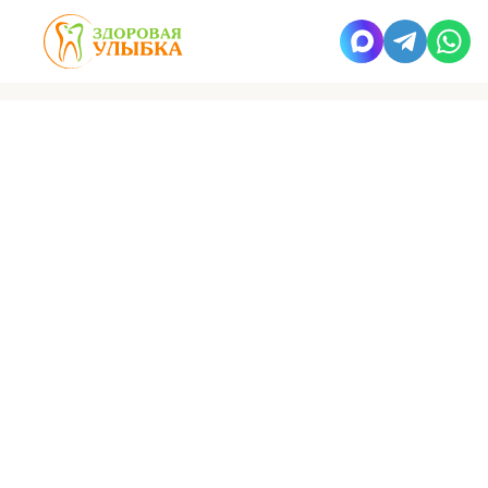
Здоровая улыбка
Работы
Промежуточный этап лечения
ВРАЧ
Самойлова
Александра Геннадьевна
Детский врач стоматолог