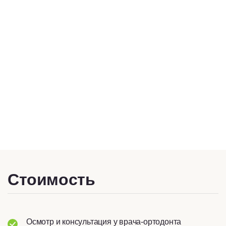
которая идеально подойдет
для пациентов от 16 лет.
In-Ovation C – это современные высокотехнологичные
материалы, комфортное лечение на протяжении всего
срока для пациентов и удобный клинический набор
возможностей для врача-ортодонта. В чем секрет?
Стоимость
Осмотр и консультация у врача-ортодонта