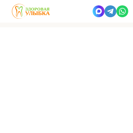
Керамичесие брекеты In-Ovation C
Внимание! Данная система снята с производства. В центрах
«Здоровая Улыбка» применяется современный аналог – бренд
«
Experience Ceramic
»
Записаться на прием
Консультация
Отличная керамическая брекет-система,