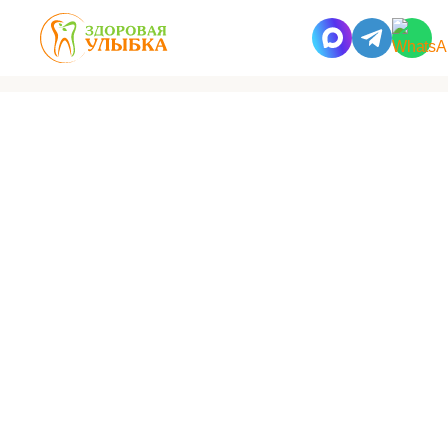
Здоровая улыбка
Работы
На прием попал мужчина 67 лет с жалобами
на сильное разрушение зубов,
несостоятельность протезов на верхней
и нижней челюсти, нарушение эстетики
и жевательной функции.