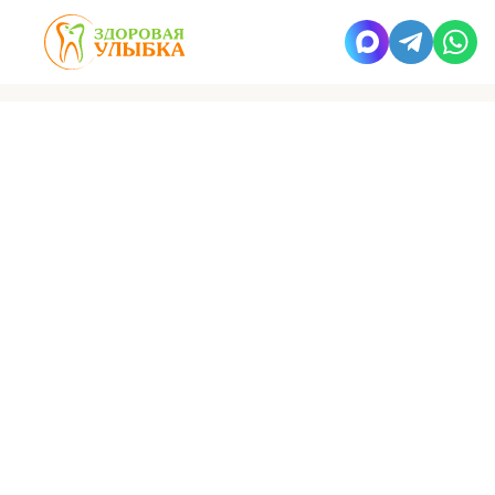
Здоровая улыбка
Работы
Сразу после имплантации зубов
Пациентка обратилась в клинику с жалобами на эстетику
и частичное отсутствие зубов на верхней челюсти,
полное отсутствие зубов на нижней челюсти.
Было рекомендовано установить 4-ре имплантата
на верхнюю челюсть с дальнейшим протезированием
имплантатов высокоэстетичными коронками из диоксида
циркония с нанесением керамики.