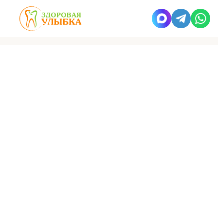
Здоровая улыбка
Пресс-центр
Новости
График работы
в праздничные дни
Бесплатная диагностика, консультация
и запись на прием:
+7 (495) 662-73-73
8 800 500 28 31
Запись на прием