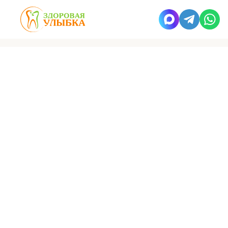
Здоровая улыбка
Пресс-центр
Новости
1000-й пациент в клинике
на ул. Авиаторов
Бесплатная диагностика, консультация
и запись на прием:
+7 (495) 662-73-73
8 800 500 28 31
Запись на прием