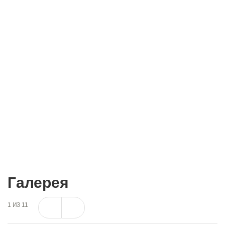
на прием:
+7 (495) 662-73-73
8 800 500 28 31
Запись на прием
Галерея
1
ИЗ
11