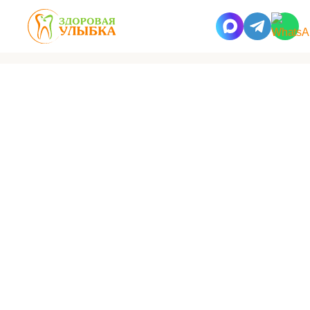
Здоровая улыбка
Пресс-центр
Статьи
Синус-лифтинг
одновременно
с имплантацией зубов
Одно из наиболее часто встречающихся препятствий для дентальной
имплантации – это нехватка костной ткани. Такое явление имеет
место в тех случаях, когда зуб отсутствует длительное время.
Бесплатная диагностика, консультация
и запись на прием:
+7 (495) 662-73-73
8 800 500 28 31