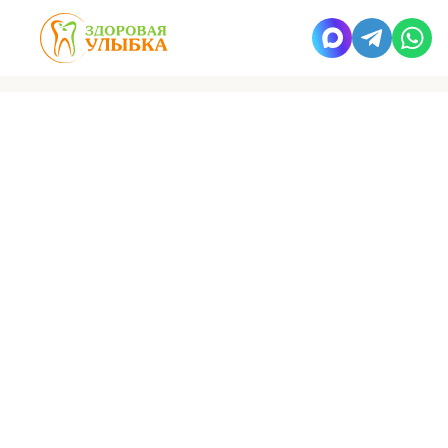
Здоровая улыбка
Пресс-центр
Статьи
Подсадка костной ткани
в стоматологии
Помимо имплантологических задач, остеопластика может быть
показана для восстановления костной ткани после травматических
повреждений, а также при лечении пародонтита в случаях
выраженной атрофии кости.
Бесплатная диагностика, консультация
и запись на прием:
+7 (495) 662-73-73
8 800 500 28 31