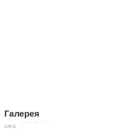
Бесплатная диагностика, консультация и запись
на прием:
+7 (495) 662-73-73
8 800 500 28 31
Запись на прием
Галерея
1
ИЗ
11