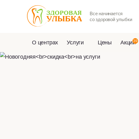
Все начинается
со здоровой улыбки
39
О центрах
Услуги
Цены
Акции