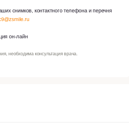
аших снимков, контактного телефона и перечня
ic9@zsmile.ru
ция он-лайн
ия, необходима консультация врача.