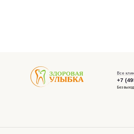
Все кли
+7 (49
Без выходн