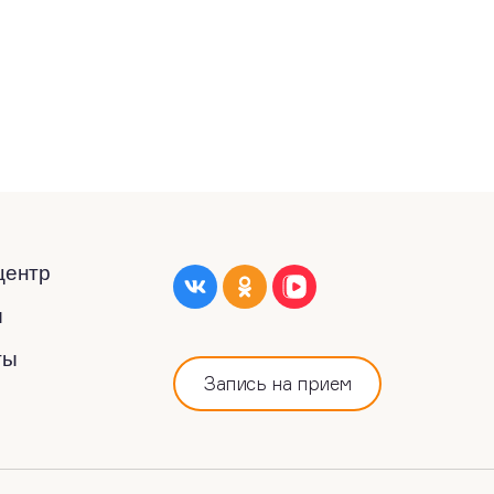
центр
ы
ты
Запись на прием