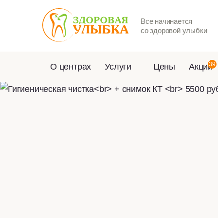
Все начинается
со здоровой улыбки
39
О центрах
Услуги
Цены
Акции