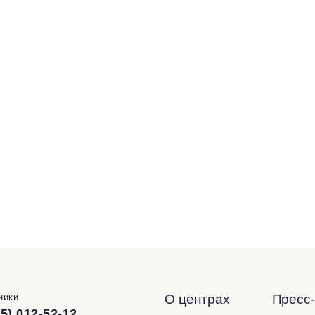
ники
О центрах
Пресс
95) 012-52-12